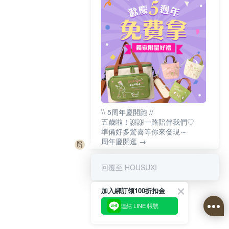
\\ 5周年慶開跑 //
五歲啦！謝謝一路陪伴我們♡
準備好多驚喜等你來發現～
周年慶開逛 →
回覆至 HOUSUXI
加入綁訂領100折扣金
連結 LINE 帳號