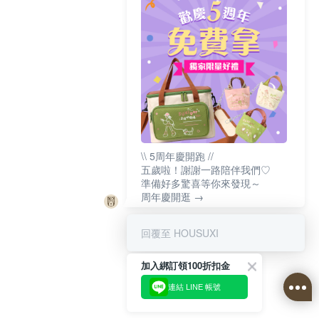
\\ 5周年慶開跑 //
五歲啦！謝謝一路陪伴我們♡
準備好多驚喜等你來發現～
周年慶開逛 →
回覆至 HOUSUXI
加入綁訂領100折扣金
連結 LINE 帳號