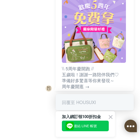
\\ 5周年慶開跑 //
五歲啦！謝謝一路陪伴我們♡
準備好多驚喜等你來發現～
周年慶開逛 →
回覆至 HOUSUXI
加入綁訂領100折扣金
連結 LINE 帳號