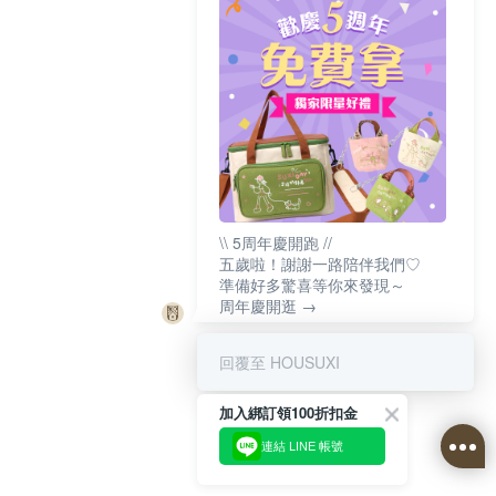
\\ 5周年慶開跑 //
五歲啦！謝謝一路陪伴我們♡
準備好多驚喜等你來發現～
周年慶開逛 →
回覆至 HOUSUXI
加入綁訂領100折扣金
連結 LINE 帳號