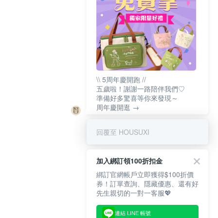
\\ 5周年慶開跑 //
五歲啦！謝謝一路陪伴我們♡
準備好多驚喜等你來發現～
周年慶開逛 →
回覆至 HOUSUXI
加入綁訂領100折扣金
綁訂官網帳戶立即獲得$100折價
券！訂單查詢、隱藏優惠、還有好
先生親切的一對一客服💖
連結 LINE 帳號