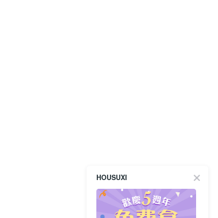
HOUSUXI