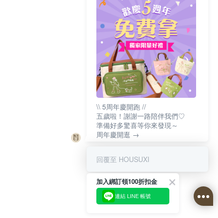
\\ 5周年慶開跑 //
五歲啦！謝謝一路陪伴我們♡
準備好多驚喜等你來發現～
周年慶開逛 →
回覆至 HOUSUXI
加入綁訂領100折扣金
連結 LINE 帳號