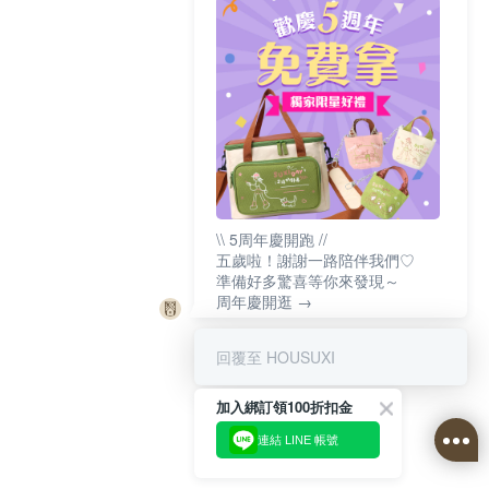
\\ 5周年慶開跑 //
五歲啦！謝謝一路陪伴我們♡
準備好多驚喜等你來發現～
周年慶開逛 →
回覆至 HOUSUXI
加入綁訂領100折扣金
連結 LINE 帳號