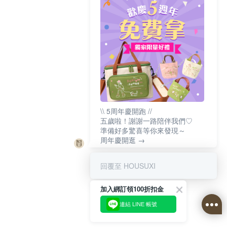
\\ 5周年慶開跑 //
五歲啦！謝謝一路陪伴我們♡
準備好多驚喜等你來發現～
周年慶開逛 →
回覆至 HOUSUXI
加入綁訂領100折扣金
連結 LINE 帳號