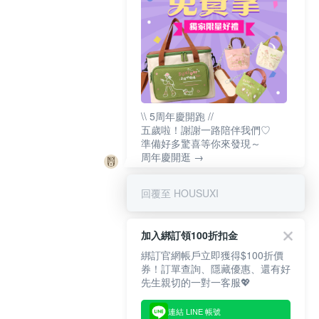
\\ 5周年慶開跑 //
五歲啦！謝謝一路陪伴我們♡
準備好多驚喜等你來發現～
周年慶開逛 →
回覆至 HOUSUXI
加入綁訂領100折扣金
綁訂官網帳戶立即獲得$100折價
券！訂單查詢、隱藏優惠、還有好
先生親切的一對一客服💖
連結 LINE 帳號