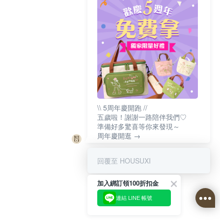
\\ 5周年慶開跑 //
五歲啦！謝謝一路陪伴我們♡
準備好多驚喜等你來發現～
周年慶開逛 →
回覆至 HOUSUXI
加入綁訂領100折扣金
連結 LINE 帳號