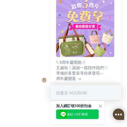
\\ 5周年慶開跑 //
五歲啦！謝謝一路陪伴我們♡
準備好多驚喜等你來發現～
周年慶開逛 →
回覆至 HOUSUXI
加入綁訂領100折扣金
連結 LINE 帳號