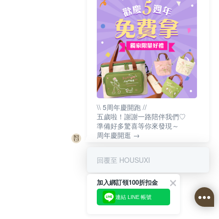
\\ 5周年慶開跑 //
五歲啦！謝謝一路陪伴我們♡
準備好多驚喜等你來發現～
周年慶開逛 →
回覆至 HOUSUXI
加入綁訂領100折扣金
連結 LINE 帳號