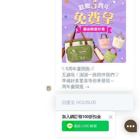
\\ 5周年慶開跑 //
五歲啦！謝謝一路陪伴我們♡
準備好多驚喜等你來發現～
周年慶開逛 →
回覆至 HOUSUXI
加入綁訂領100折扣金
連結 LINE 帳號