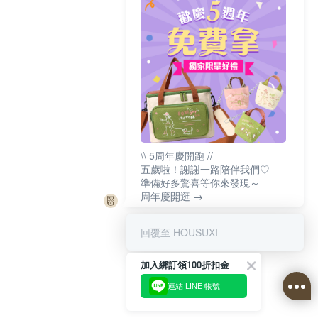
\\ 5周年慶開跑 //
五歲啦！謝謝一路陪伴我們♡
準備好多驚喜等你來發現～
周年慶開逛 →
回覆至 HOUSUXI
加入綁訂領100折扣金
連結 LINE 帳號