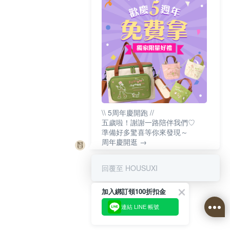
\\ 5周年慶開跑 //
五歲啦！謝謝一路陪伴我們♡
準備好多驚喜等你來發現～
周年慶開逛 →
回覆至 HOUSUXI
加入綁訂領100折扣金
連結 LINE 帳號