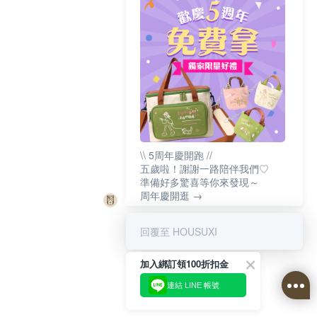
\\ 5周年慶開跑 //
五歲啦！謝謝一路陪伴我們♡
準備好多驚喜等你來發現～
周年慶開逛 →
回覆至 HOUSUXI
加入綁訂領100折扣金
連結 LINE 帳號