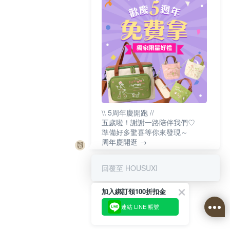
\\ 5周年慶開跑 //
五歲啦！謝謝一路陪伴我們♡
準備好多驚喜等你來發現～
周年慶開逛 →
回覆至 HOUSUXI
加入綁訂領100折扣金
連結 LINE 帳號