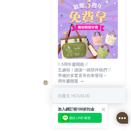
\\ 5周年慶開跑 //
五歲啦！謝謝一路陪伴我們♡
準備好多驚喜等你來發現～
周年慶開逛 →
回覆至 HOUSUXI
加入綁訂領100折扣金
連結 LINE 帳號