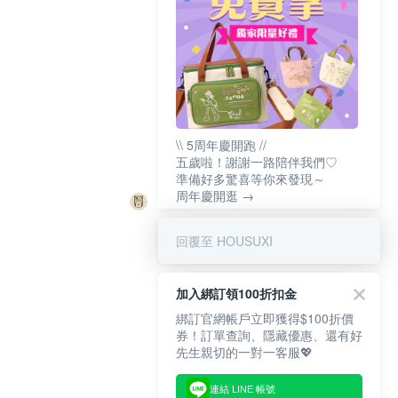
\\ 5周年慶開跑 //
五歲啦！謝謝一路陪伴我們♡
準備好多驚喜等你來發現～
周年慶開逛 →
回覆至 HOUSUXI
加入綁訂領100折扣金
綁訂官網帳戶立即獲得$100折價
券！訂單查詢、隱藏優惠、還有好
先生親切的一對一客服💖
連結 LINE 帳號