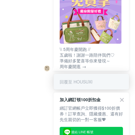
\\ 5周年慶開跑 //
五歲啦！謝謝一路陪伴我們♡
準備好多驚喜等你來發現～
周年慶開逛 →
回覆至 HOUSUXI
加入綁訂領100折扣金
綁訂官網帳戶立即獲得$100折價
券！訂單查詢、隱藏優惠、還有好
先生親切的一對一客服💖
連結 LINE 帳號