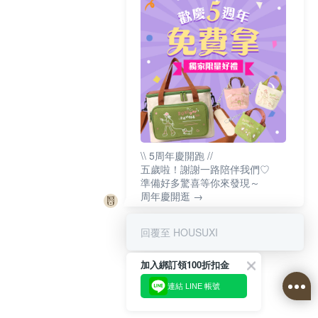
\\ 5周年慶開跑 //
五歲啦！謝謝一路陪伴我們♡
準備好多驚喜等你來發現～
周年慶開逛 →
回覆至 HOUSUXI
加入綁訂領100折扣金
連結 LINE 帳號