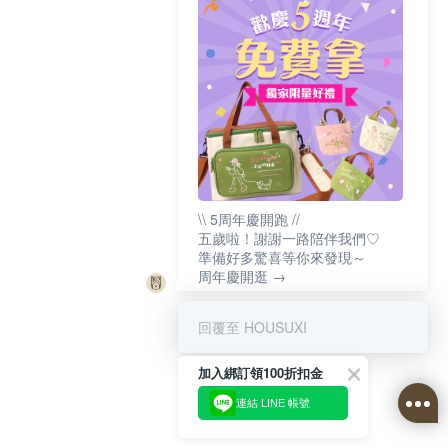
\\ 5周年慶開跑 //
五歲啦！謝謝一路陪伴我們♡
準備好多驚喜等你來發現～
周年慶開逛 →
回覆至 HOUSUXI
加入綁訂領100折扣金
連結 LINE 帳號