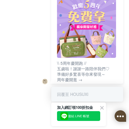
\\ 5周年慶開跑 //
五歲啦！謝謝一路陪伴我們♡
準備好多驚喜等你來發現～
周年慶開逛 →
回覆至 HOUSUXI
加入綁訂領100折扣金
連結 LINE 帳號