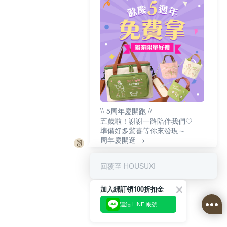
\\ 5周年慶開跑 //
五歲啦！謝謝一路陪伴我們♡
準備好多驚喜等你來發現～
周年慶開逛 →
回覆至 HOUSUXI
加入綁訂領100折扣金
連結 LINE 帳號