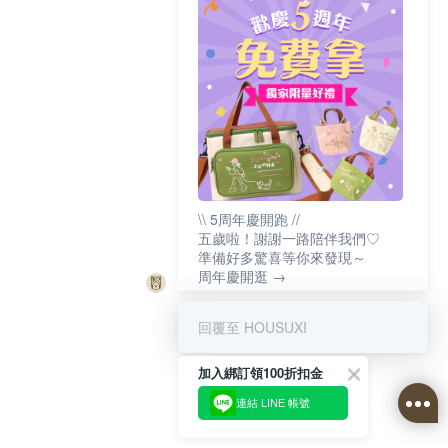
\\ 5周年慶開跑 //
五歲啦！謝謝一路陪伴我們♡
準備好多驚喜等你來發現～
周年慶開逛 →
回覆至 HOUSUXI
加入綁訂領100折扣金
連結 LINE 帳號