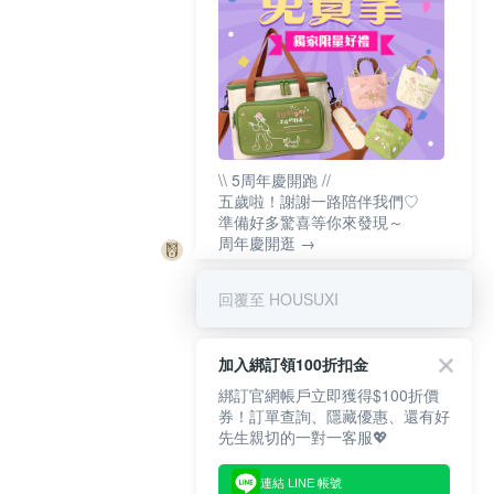
\\ 5周年慶開跑 //
五歲啦！謝謝一路陪伴我們♡
準備好多驚喜等你來發現～
周年慶開逛 →
回覆至 HOUSUXI
加入綁訂領100折扣金
綁訂官網帳戶立即獲得$100折價
券！訂單查詢、隱藏優惠、還有好
先生親切的一對一客服💖
連結 LINE 帳號