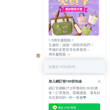
\\ 5周年慶開跑 //
五歲啦！謝謝一路陪伴我們♡
準備好多驚喜等你來發現～
周年慶開逛 →
回覆至 HOUSUXI
加入綁訂領100折扣金
綁訂官網帳戶立即獲得$100折價
券！訂單查詢、隱藏優惠、還有好
先生親切的一對一客服💖
連結 LINE 帳號