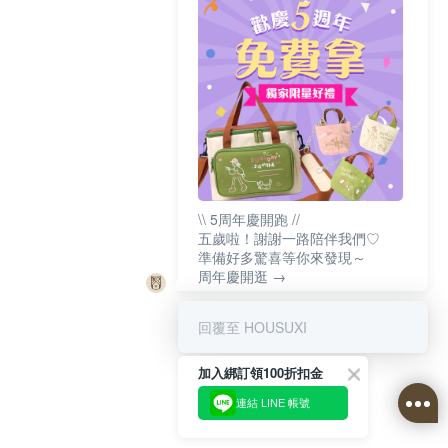
\\ 5周年慶開跑 //
五歲啦！謝謝一路陪伴我們♡
準備好多驚喜等你來發現～
周年慶開逛 →
回覆至 HOUSUXI
加入綁訂領100折扣金
連結 LINE 帳號