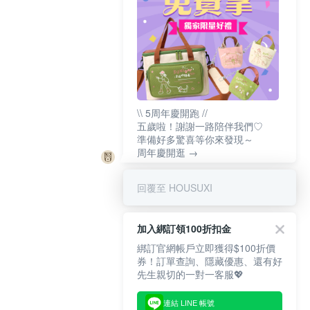
\\ 5周年慶開跑 //
五歲啦！謝謝一路陪伴我們♡
準備好多驚喜等你來發現～
周年慶開逛 →
回覆至 HOUSUXI
加入綁訂領100折扣金
綁訂官網帳戶立即獲得$100折價
券！訂單查詢、隱藏優惠、還有好
先生親切的一對一客服💖
連結 LINE 帳號