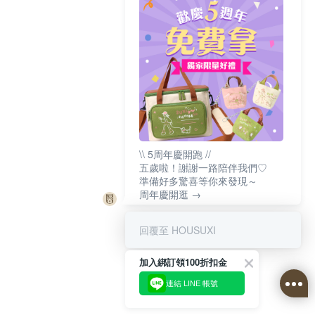
\\ 5周年慶開跑 //
五歲啦！謝謝一路陪伴我們♡
準備好多驚喜等你來發現～
周年慶開逛 →
回覆至 HOUSUXI
加入綁訂領100折扣金
連結 LINE 帳號