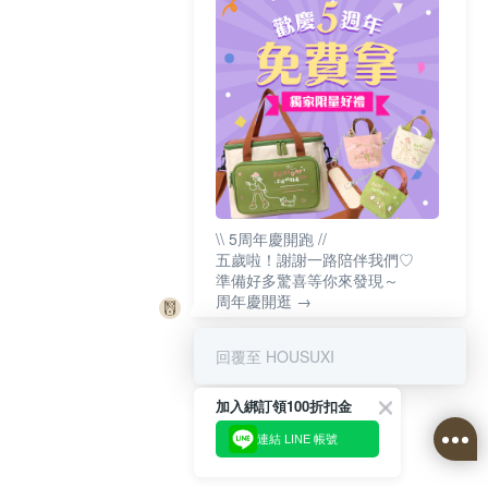
\\ 5周年慶開跑 //
五歲啦！謝謝一路陪伴我們♡
準備好多驚喜等你來發現～
周年慶開逛 →
回覆至 HOUSUXI
加入綁訂領100折扣金
連結 LINE 帳號