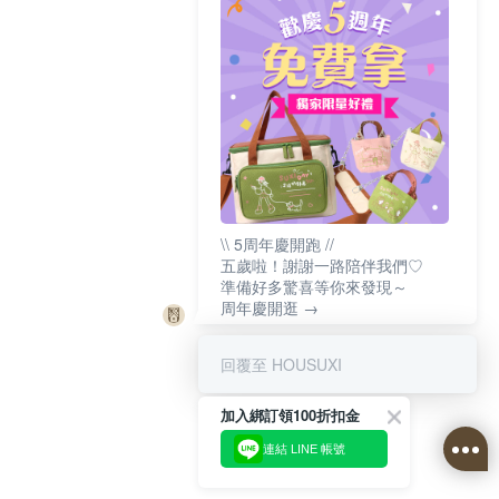
\\ 5周年慶開跑 //
五歲啦！謝謝一路陪伴我們♡
準備好多驚喜等你來發現～
周年慶開逛 →
回覆至 HOUSUXI
加入綁訂領100折扣金
連結 LINE 帳號