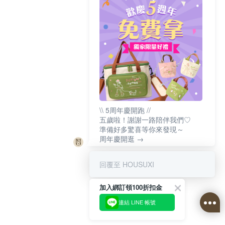
\\ 5周年慶開跑 //
五歲啦！謝謝一路陪伴我們♡
準備好多驚喜等你來發現～
周年慶開逛 →
回覆至 HOUSUXI
加入綁訂領100折扣金
連結 LINE 帳號