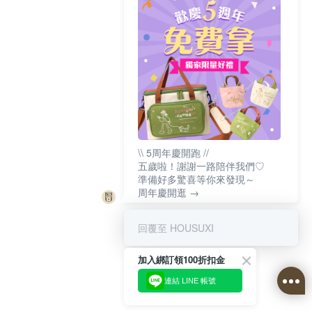
\\ 5周年慶開跑 //
五歲啦！謝謝一路陪伴我們♡
準備好多驚喜等你來發現～
周年慶開逛 →
回覆至 HOUSUXI
加入綁訂領100折扣金
連結 LINE 帳號