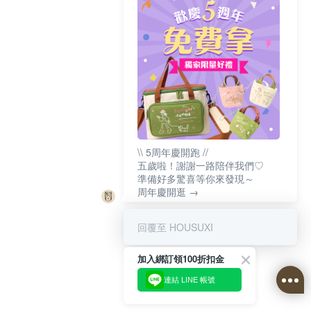
\\ 5周年慶開跑 //
五歲啦！謝謝一路陪伴我們♡
準備好多驚喜等你來發現～
周年慶開逛 →
回覆至 HOUSUXI
加入綁訂領100折扣金
連結 LINE 帳號