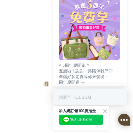
\\ 5周年慶開跑 //
五歲啦！謝謝一路陪伴我們♡
準備好多驚喜等你來發現～
周年慶開逛 →
回覆至 HOUSUXI
加入綁訂領100折扣金
連結 LINE 帳號