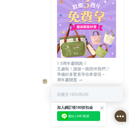
\\ 5周年慶開跑 //
五歲啦！謝謝一路陪伴我們♡
準備好多驚喜等你來發現～
周年慶開逛 →
回覆至 HOUSUXI
加入綁訂領100折扣金
連結 LINE 帳號