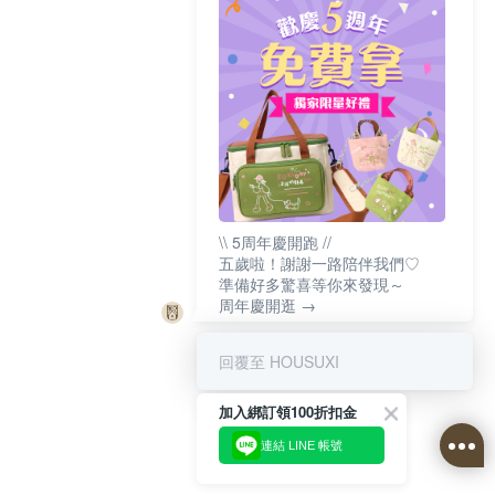
\\ 5周年慶開跑 //
五歲啦！謝謝一路陪伴我們♡
準備好多驚喜等你來發現～
周年慶開逛 →
回覆至 HOUSUXI
加入綁訂領100折扣金
連結 LINE 帳號