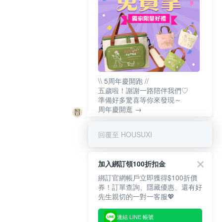
\\ 5周年慶開跑 //
五歲啦！謝謝一路陪伴我們♡
準備好多驚喜等你來發現～
周年慶開逛 →
回覆至 HOUSUXI
加入綁訂領100折扣金
綁訂官網帳戶立即獲得$100折價
券！訂單查詢、隱藏優惠、還有好
先生親切的一對一客服💖
連結 LINE 帳號