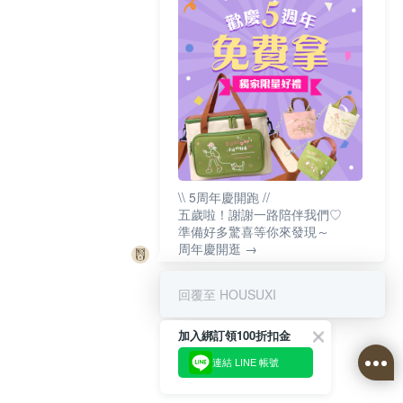
\\ 5周年慶開跑 //
五歲啦！謝謝一路陪伴我們♡
準備好多驚喜等你來發現～
周年慶開逛 →
回覆至 HOUSUXI
加入綁訂領100折扣金
連結 LINE 帳號