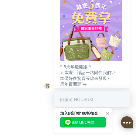
\\ 5周年慶開跑 //
五歲啦！謝謝一路陪伴我們♡
準備好多驚喜等你來發現～
周年慶開逛 →
回覆至 HOUSUXI
加入綁訂領100折扣金
連結 LINE 帳號