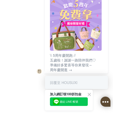
\\ 5周年慶開跑 //
五歲啦！謝謝一路陪伴我們♡
準備好多驚喜等你來發現～
周年慶開逛 →
回覆至 HOUSUXI
加入綁訂領100折扣金
連結 LINE 帳號