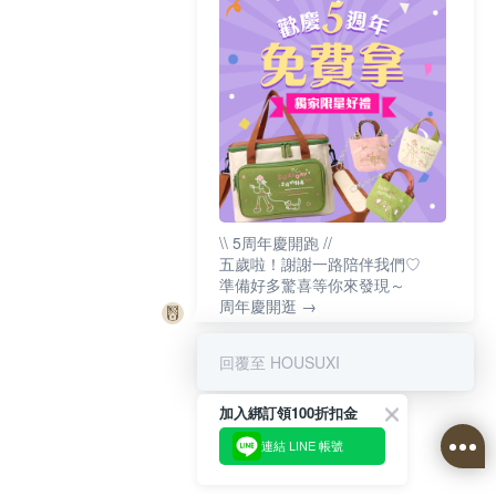
\\ 5周年慶開跑 //
五歲啦！謝謝一路陪伴我們♡
準備好多驚喜等你來發現～
周年慶開逛 →
回覆至 HOUSUXI
加入綁訂領100折扣金
連結 LINE 帳號