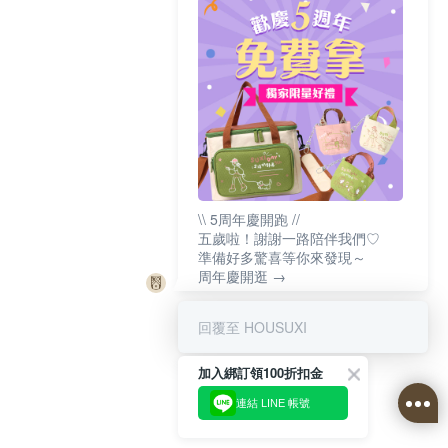
\\ 5周年慶開跑 //
五歲啦！謝謝一路陪伴我們♡
準備好多驚喜等你來發現～
周年慶開逛 →
回覆至 HOUSUXI
加入綁訂領100折扣金
連結 LINE 帳號