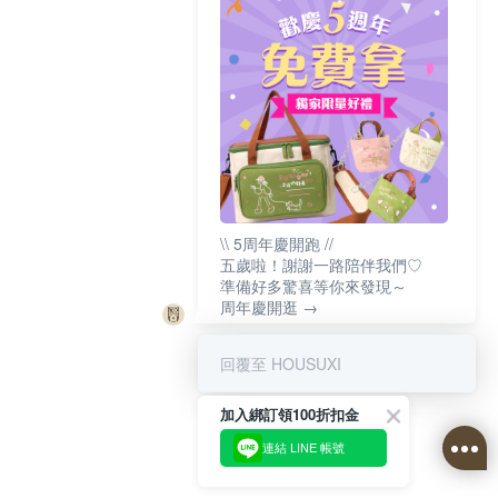
\\ 5周年慶開跑 //
五歲啦！謝謝一路陪伴我們♡
準備好多驚喜等你來發現～
周年慶開逛 →
回覆至 HOUSUXI
加入綁訂領100折扣金
連結 LINE 帳號