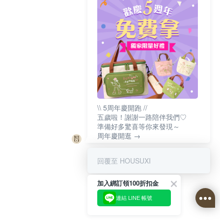
\\ 5周年慶開跑 //
五歲啦！謝謝一路陪伴我們♡
準備好多驚喜等你來發現～
周年慶開逛 →
回覆至 HOUSUXI
加入綁訂領100折扣金
連結 LINE 帳號