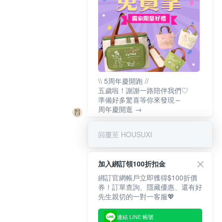
\\ 5周年慶開跑 //
五歲啦！謝謝一路陪伴我們♡
準備好多驚喜等你來發現～
周年慶開逛 →
回覆至 HOUSUXI
加入綁訂領100折扣金
綁訂官網帳戶立即獲得$100折價
券！訂單查詢、隱藏優惠、還有好
先生親切的一對一客服💖
連結 LINE 帳號