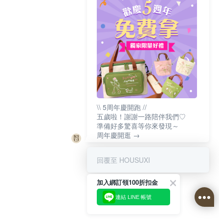
\\ 5周年慶開跑 //
五歲啦！謝謝一路陪伴我們♡
準備好多驚喜等你來發現～
周年慶開逛 →
回覆至 HOUSUXI
加入綁訂領100折扣金
連結 LINE 帳號