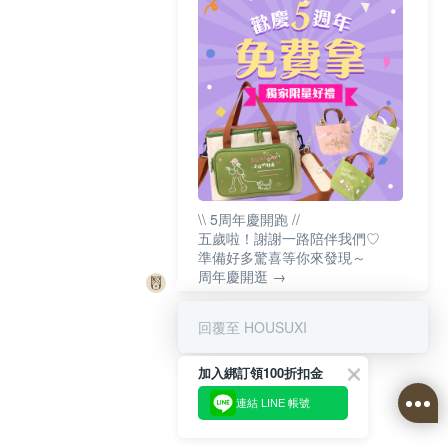
\\ 5周年慶開跑 //
五歲啦！謝謝一路陪伴我們♡
準備好多驚喜等你來發現～
周年慶開逛 →
回覆至 HOUSUXI
加入綁訂領100折扣金
連結 LINE 帳號