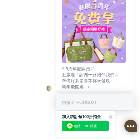
\\ 5周年慶開跑 //
五歲啦！謝謝一路陪伴我們♡
準備好多驚喜等你來發現～
周年慶開逛 →
回覆至 HOUSUXI
加入綁訂領100折扣金
連結 LINE 帳號